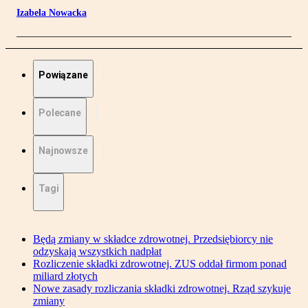
Izabela Nowacka
Powiązane
Polecane
Najnowsze
Tagi
Będą zmiany w składce zdrowotnej. Przedsiębiorcy nie
odzyskają wszystkich nadpłat
Rozliczenie składki zdrowotnej. ZUS oddał firmom ponad
miliard złotych
Nowe zasady rozliczania składki zdrowotnej. Rząd szykuje
zmiany