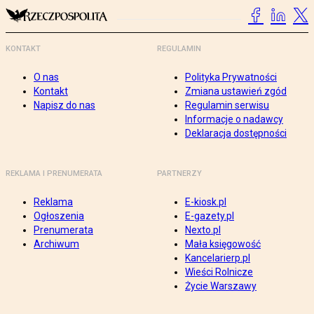
KONTAKT
REGULAMIN
O nas
Polityka Prywatności
Kontakt
Zmiana ustawień zgód
Napisz do nas
Regulamin serwisu
Informacje o nadawcy
Deklaracja dostępności
REKLAMA I PRENUMERATA
PARTNERZY
Reklama
E-kiosk.pl
Ogłoszenia
E-gazety.pl
Prenumerata
Nexto.pl
Archiwum
Mała księgowość
Kancelarierp.pl
Wieści Rolnicze
Życie Warszawy