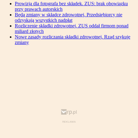
Prowizja dla fotografa bez składek. ZUS: brak obowiązku
przy prawach autorskich
Będą zmiany w składce zdrowotnej. Przedsiębiorcy nie
odzyskają wszystkich nadpłat
Rozliczenie składki zdrowotnej. ZUS oddał firmom ponad
miliard złotych
Nowe zasady rozliczania składki zdrowotnej. Rząd szykuje
zmiany