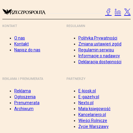
KONTAKT
REGULAMIN
O nas
Polityka Prywatności
Kontakt
Zmiana ustawień zgód
Napisz do nas
Regulamin serwisu
Informacje o nadawcy
Deklaracja dostępności
REKLAMA I PRENUMERATA
PARTNERZY
Reklama
E-kiosk.pl
Ogłoszenia
E-gazety.pl
Prenumerata
Nexto.pl
Archiwum
Mała księgowość
Kancelarierp.pl
Wieści Rolnicze
Życie Warszawy