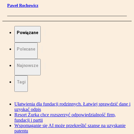
Paweł Rochowicz
Powiązane
Polecane
Najnowsze
Tagi
Ułatwienia dla fundacji rodzinnych. Łatwiej sprawdzić dane i
uzyskać odpis
Resort Żurka chce rozszerzyć odpowiedzialność firm,
fundacji i partii
Wspomaganie się AI może przekreślić szanse na uzyskanie
patentu