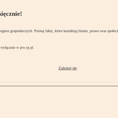
ięcznie!
rognoz gospodarczych. Poznaj fakty, które kształtują biznes, prawo oraz społec
wyłącznie w pro.rp.pl.
Zaloguj się