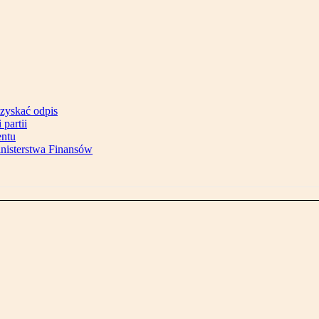
uzyskać odpis
partii
entu
inisterstwa Finansów