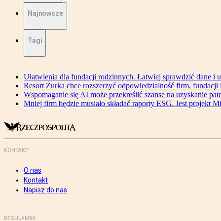
Najnowsze
Tagi
Ułatwienia dla fundacji rodzinnych. Łatwiej sprawdzić dane i 
Resort Żurka chce rozszerzyć odpowiedzialność firm, fundacji i 
Wspomaganie się AI może przekreślić szanse na uzyskanie pat
Mniej firm będzie musiało składać raporty ESG. Jest projekt M
KONTAKT
O nas
Kontakt
Napisz do nas
REGULAMIN