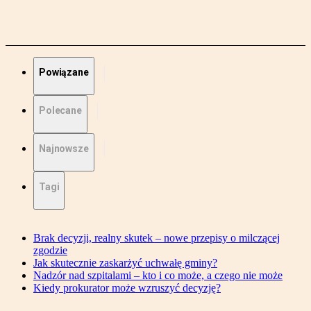
Powiązane
Polecane
Najnowsze
Tagi
Brak decyzji, realny skutek – nowe przepisy o milczącej
zgodzie
Jak skutecznie zaskarżyć uchwałę gminy?
Nadzór nad szpitalami – kto i co może, a czego nie może
Kiedy prokurator może wzruszyć decyzję?