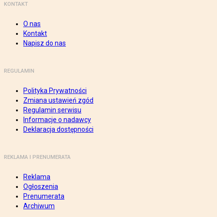
KONTAKT
O nas
Kontakt
Napisz do nas
REGULAMIN
Polityka Prywatności
Zmiana ustawień zgód
Regulamin serwisu
Informacje o nadawcy
Deklaracja dostępności
REKLAMA I PRENUMERATA
Reklama
Ogłoszenia
Prenumerata
Archiwum