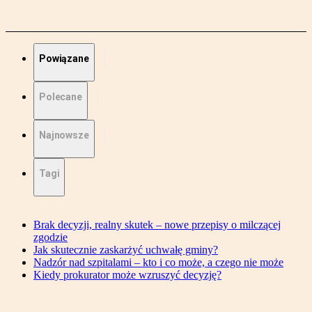
Powiązane
Polecane
Najnowsze
Tagi
Brak decyzji, realny skutek – nowe przepisy o milczącej
zgodzie
Jak skutecznie zaskarżyć uchwałę gminy?
Nadzór nad szpitalami – kto i co może, a czego nie może
Kiedy prokurator może wzruszyć decyzję?