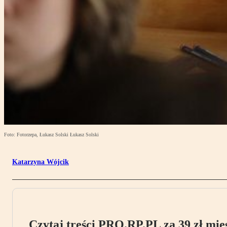
Foto: Fotorzepa, Łukasz Solski Łukasz Solski
Katarzyna Wójcik
Czytaj treści PRO.RP.PL za 39 zł mies