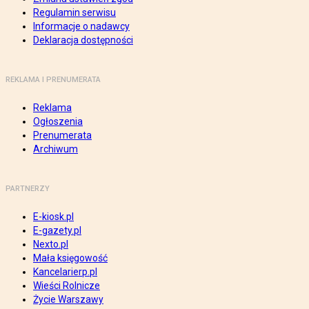
Regulamin serwisu
Informacje o nadawcy
Deklaracja dostępności
REKLAMA I PRENUMERATA
Reklama
Ogłoszenia
Prenumerata
Archiwum
PARTNERZY
E-kiosk.pl
E-gazety.pl
Nexto.pl
Mała księgowość
Kancelarierp.pl
Wieści Rolnicze
Życie Warszawy