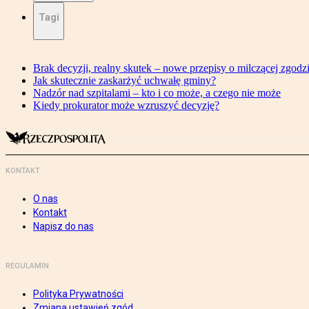
Tagi
Brak decyzji, realny skutek – nowe przepisy o milczącej zgodz
Jak skutecznie zaskarżyć uchwałę gminy?
Nadzór nad szpitalami – kto i co może, a czego nie może
Kiedy prokurator może wzruszyć decyzję?
KONTAKT
O nas
Kontakt
Napisz do nas
REGULAMIN
Polityka Prywatności
Zmiana ustawień zgód