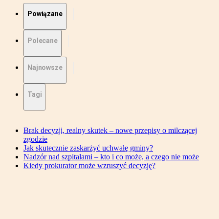
Powiązane
Polecane
Najnowsze
Tagi
Brak decyzji, realny skutek – nowe przepisy o milczącej
zgodzie
Jak skutecznie zaskarżyć uchwałę gminy?
Nadzór nad szpitalami – kto i co może, a czego nie może
Kiedy prokurator może wzruszyć decyzję?