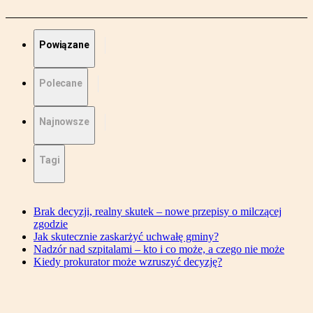
Powiązane
Polecane
Najnowsze
Tagi
Brak decyzji, realny skutek – nowe przepisy o milczącej
zgodzie
Jak skutecznie zaskarżyć uchwałę gminy?
Nadzór nad szpitalami – kto i co może, a czego nie może
Kiedy prokurator może wzruszyć decyzję?