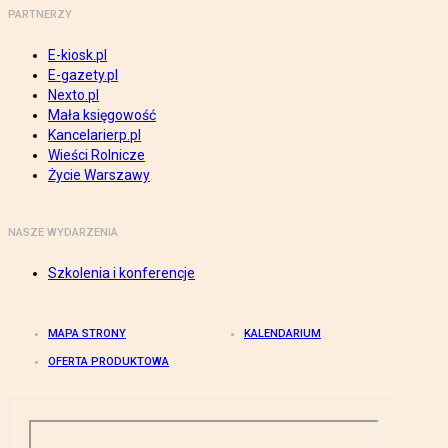
PARTNERZY
E-kiosk.pl
E-gazety.pl
Nexto.pl
Mała księgowość
Kancelarierp.pl
Wieści Rolnicze
Życie Warszawy
NASZE WYDARZENIA
Szkolenia i konferencje
MAPA STRONY
KALENDARIUM
OFERTA PRODUKTOWA