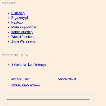
PARTNERZY
E-kiosk.pl
E-gazety.pl
Nexto.pl
Mała księgowość
Kancelarierp.pl
Wieści Rolnicze
Życie Warszawy
NASZE WYDARZENIA
Szkolenia i konferencje
MAPA STRONY
KALENDARIUM
OFERTA PRODUKTOWA