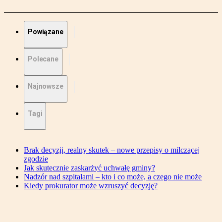
Powiązane
Polecane
Najnowsze
Tagi
Brak decyzji, realny skutek – nowe przepisy o milczącej
zgodzie
Jak skutecznie zaskarżyć uchwałę gminy?
Nadzór nad szpitalami – kto i co może, a czego nie może
Kiedy prokurator może wzruszyć decyzję?