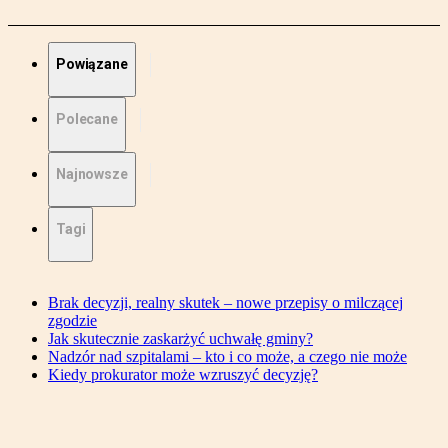
Powiązane
Polecane
Najnowsze
Tagi
Brak decyzji, realny skutek – nowe przepisy o milczącej
zgodzie
Jak skutecznie zaskarżyć uchwałę gminy?
Nadzór nad szpitalami – kto i co może, a czego nie może
Kiedy prokurator może wzruszyć decyzję?