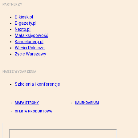
PARTNERZY
E-kiosk.pl
E-gazety.pl
Nexto.pl
Mała księgowość
Kancelarierp.pl
Wieści Rolnicze
Życie Warszawy
NASZE WYDARZENIA
Szkolenia i konferencje
MAPA STRONY
KALENDARIUM
OFERTA PRODUKTOWA