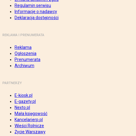
Regulamin serwisu
Informacje o nadawcy
Deklaracja dostępności
REKLAMA I PRENUMERATA
Reklama
Ogłoszenia
Prenumerata
Archiwum
PARTNERZY
E-kiosk.pl
E-gazety.pl
Nexto.pl
Mała księgowość
Kancelarierp.pl
Wieści Rolnicze
Życie Warszawy