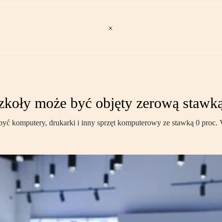
zkoły może być objęty zerową stawk
być komputery, drukarki i inny sprzęt komputerowy ze stawką 0 proc.