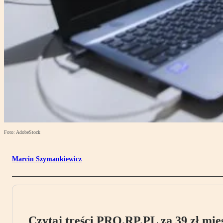
Foto: AdobeStock
Marcin Szymankiewicz
Czytaj treści PRO.RP.PL za 39 zł mies