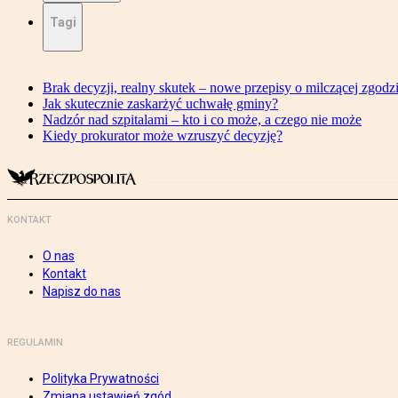
Tagi
Brak decyzji, realny skutek – nowe przepisy o milczącej zgodz
Jak skutecznie zaskarżyć uchwałę gminy?
Nadzór nad szpitalami – kto i co może, a czego nie może
Kiedy prokurator może wzruszyć decyzję?
KONTAKT
O nas
Kontakt
Napisz do nas
REGULAMIN
Polityka Prywatności
Zmiana ustawień zgód