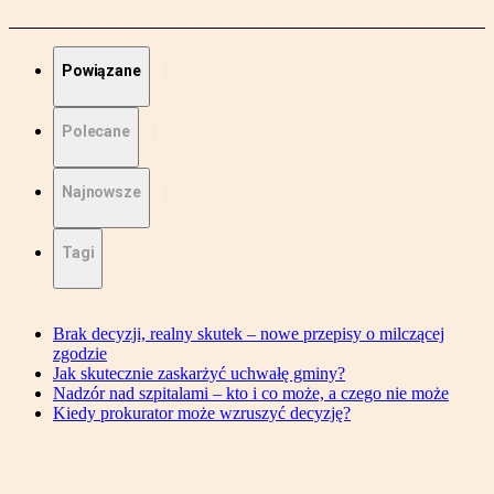
Powiązane
Polecane
Najnowsze
Tagi
Brak decyzji, realny skutek – nowe przepisy o milczącej
zgodzie
Jak skutecznie zaskarżyć uchwałę gminy?
Nadzór nad szpitalami – kto i co może, a czego nie może
Kiedy prokurator może wzruszyć decyzję?