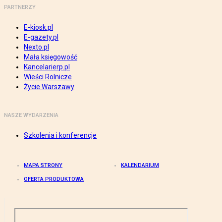
PARTNERZY
E-kiosk.pl
E-gazety.pl
Nexto.pl
Mała księgowość
Kancelarierp.pl
Wieści Rolnicze
Życie Warszawy
NASZE WYDARZENIA
Szkolenia i konferencje
MAPA STRONY
KALENDARIUM
OFERTA PRODUKTOWA