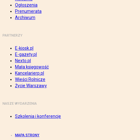
Ogłoszenia
Prenumerata
Archiwum
PARTNERZY
E-kiosk.pl
E-gazety.pl
Nexto.pl
Mała księgowość
Kancelarierp.pl
Wieści Rolnicze
Życie Warszawy
NASZE WYDARZENIA
Szkolenia i konferencje
MAPA STRONY