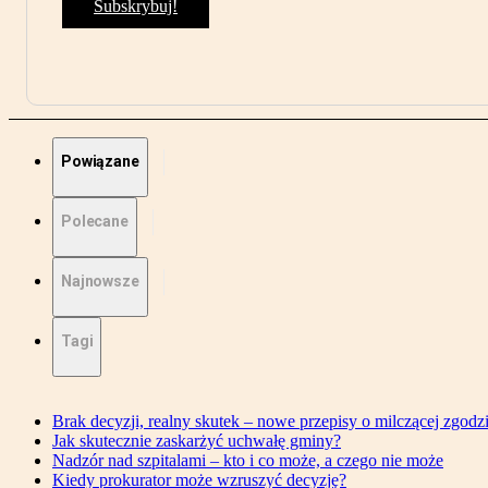
Subskrybuj!
Powiązane
Polecane
Najnowsze
Tagi
Brak decyzji, realny skutek – nowe przepisy o milczącej zgodz
Jak skutecznie zaskarżyć uchwałę gminy?
Nadzór nad szpitalami – kto i co może, a czego nie może
Kiedy prokurator może wzruszyć decyzję?