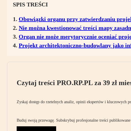
SPIS TREŚCI
Obowiązki organu przy zatwierdzaniu proje
Nie można kwestionować treści mapy zasadn
Organ nie może merytorycznie oceniać pro
Projekt architektoniczno-budowlany jako i
Czytaj treści PRO.RP.PL za 39 zł mies
Zyskaj dostęp do rzetelnych analiz, opinii ekspertów i kluczowych p
Buduj swoją przewagę. Subskrybuj profesjonalne treści publikowane 