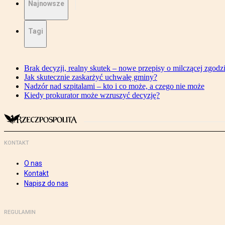
Najnowsze
Tagi
Brak decyzji, realny skutek – nowe przepisy o milczącej zgodz
Jak skutecznie zaskarżyć uchwałę gminy?
Nadzór nad szpitalami – kto i co może, a czego nie może
Kiedy prokurator może wzruszyć decyzję?
KONTAKT
O nas
Kontakt
Napisz do nas
REGULAMIN