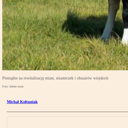
Pieniądze na rewitalizację miast, miasteczek i obszarów wiejskich
Foto: Adobe stock
Michał Kołtuniak