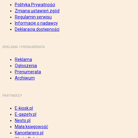
Polityka Prywatności
Zmiana ustawień zgód
Regulamin serwisu
Informacje o nadawcy
Deklaracja dostępności
REKLAMA I PRENUMERATA
Reklama
Ogłoszenia
Prenumerata
Archiwum
PARTNERZY
E-kiosk.pl
E-gazety.pl
Nexto.pl
Mała księgowość
Kancelarierp.pl