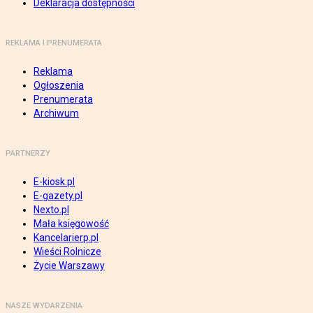
Deklaracja dostępności
REKLAMA I PRENUMERATA
Reklama
Ogłoszenia
Prenumerata
Archiwum
PARTNERZY
E-kiosk.pl
E-gazety.pl
Nexto.pl
Mała księgowość
Kancelarierp.pl
Wieści Rolnicze
Życie Warszawy
NASZE WYDARZENIA