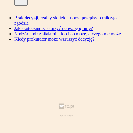
Brak decyzji, realny skutek – nowe przepisy o milczącej
zgodzie
Jak skutecznie zaskarżyć uchwałę gminy?
Nadzór nad szpitalami – kto i co może, a czego nie może
Kiedy prokurator może wzruszyć decyzję?