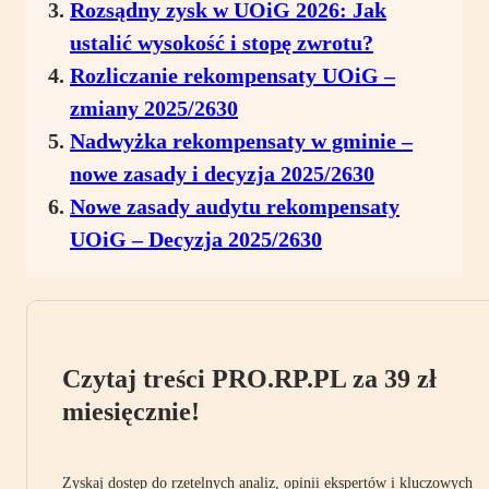
Rozsądny zysk w UOiG 2026: Jak
ustalić wysokość i stopę zwrotu?
Rozliczanie rekompensaty UOiG –
zmiany 2025/2630
Nadwyżka rekompensaty w gminie –
nowe zasady i decyzja 2025/2630
Nowe zasady audytu rekompensaty
UOiG – Decyzja 2025/2630
Czytaj treści PRO.RP.PL za 39 zł
miesięcznie!
Zyskaj dostęp do rzetelnych analiz, opinii ekspertów i kluczowych