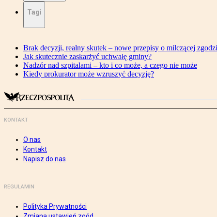
Tagi
Brak decyzji, realny skutek – nowe przepisy o milczącej zgodz
Jak skutecznie zaskarżyć uchwałę gminy?
Nadzór nad szpitalami – kto i co może, a czego nie może
Kiedy prokurator może wzruszyć decyzję?
KONTAKT
O nas
Kontakt
Napisz do nas
REGULAMIN
Polityka Prywatności
Zmiana ustawień zgód