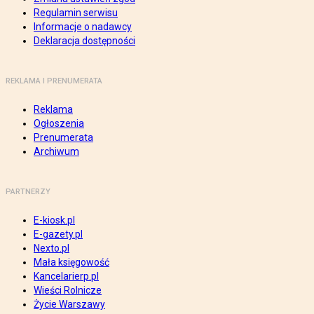
Regulamin serwisu
Informacje o nadawcy
Deklaracja dostępności
REKLAMA I PRENUMERATA
Reklama
Ogłoszenia
Prenumerata
Archiwum
PARTNERZY
E-kiosk.pl
E-gazety.pl
Nexto.pl
Mała księgowość
Kancelarierp.pl
Wieści Rolnicze
Życie Warszawy