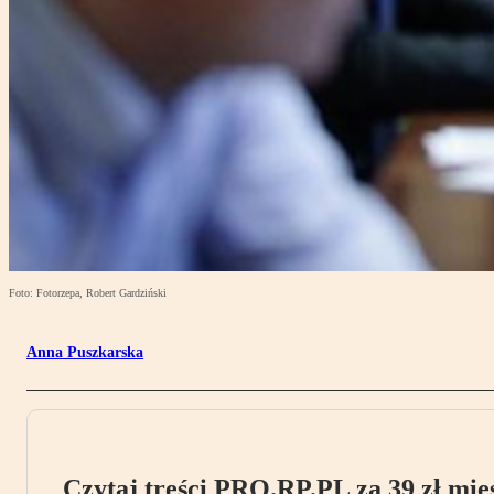
Foto: Fotorzepa, Robert Gardziński
Anna Puszkarska
Czytaj treści PRO.RP.PL za 39 zł mies