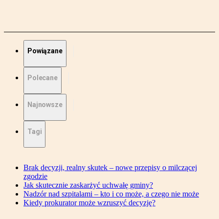
Powiązane
Polecane
Najnowsze
Tagi
Brak decyzji, realny skutek – nowe przepisy o milczącej
zgodzie
Jak skutecznie zaskarżyć uchwałę gminy?
Nadzór nad szpitalami – kto i co może, a czego nie może
Kiedy prokurator może wzruszyć decyzję?