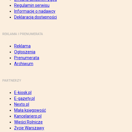
Regulamin serwisu
Informacje o nadawcy
Deklaracja dostępności
REKLAMA I PRENUMERATA
Reklama
Ogłoszenia
Prenumerata
Archiwum
PARTNERZY
E-kiosk.pl
E-gazety.pl
Nexto.pl
Mała księgowość
Kancelarierp.pl
Wieści Rolnicze
Życie Warszawy