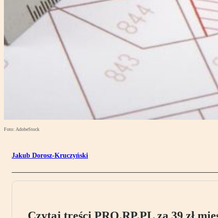
Foto: AdobeStock
Jakub Dorosz-Kruczyński
Czytaj treści PRO.RP.PL za 39 zł mies