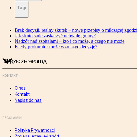
Tagi
Brak decyzji, realny skutek – nowe przepisy o milczącej zgodz
Jak skutecznie zaskarżyć uchwałę gminy?
Nadzór nad szpitalami – kto i co może, a czego nie może
Kiedy prokurator może wzruszyć decyzję?
KONTAKT
O nas
Kontakt
Napisz do nas
REGULAMIN
Polityka Prywatności
Zmiana ustawień zgód