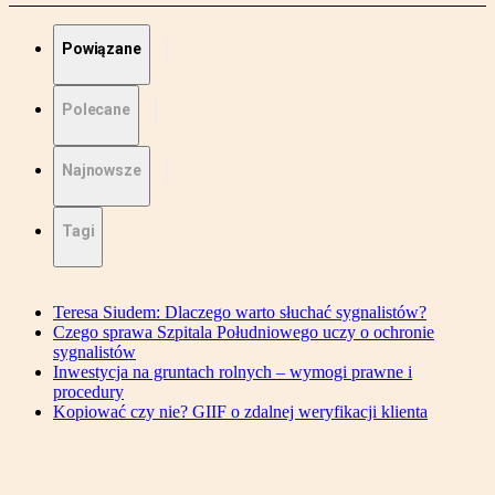
Powiązane
Polecane
Najnowsze
Tagi
Teresa Siudem: Dlaczego warto słuchać sygnalistów?
Czego sprawa Szpitala Południowego uczy o ochronie
sygnalistów
Inwestycja na gruntach rolnych – wymogi prawne i
procedury
Kopiować czy nie? GIIF o zdalnej weryfikacji klienta