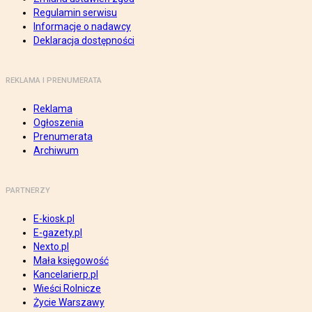
Regulamin serwisu
Informacje o nadawcy
Deklaracja dostępności
REKLAMA I PRENUMERATA
Reklama
Ogłoszenia
Prenumerata
Archiwum
PARTNERZY
E-kiosk.pl
E-gazety.pl
Nexto.pl
Mała księgowość
Kancelarierp.pl
Wieści Rolnicze
Życie Warszawy