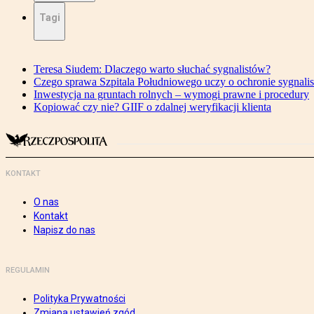
Tagi
Teresa Siudem: Dlaczego warto słuchać sygnalistów?
Czego sprawa Szpitala Południowego uczy o ochronie sygnali
Inwestycja na gruntach rolnych – wymogi prawne i procedury
Kopiować czy nie? GIIF o zdalnej weryfikacji klienta
KONTAKT
O nas
Kontakt
Napisz do nas
REGULAMIN
Polityka Prywatności
Zmiana ustawień zgód