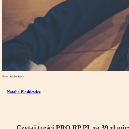
Foto: Adobe Stock
Natalia Plaskiewicz
Czytaj treści PRO.RP.PL za 39 zł mies