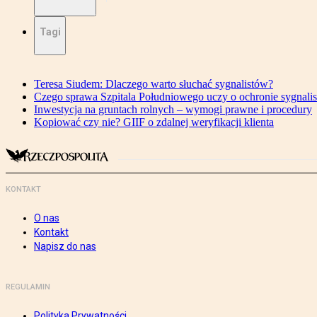
Tagi
Teresa Siudem: Dlaczego warto słuchać sygnalistów?
Czego sprawa Szpitala Południowego uczy o ochronie sygnali
Inwestycja na gruntach rolnych – wymogi prawne i procedury
Kopiować czy nie? GIIF o zdalnej weryfikacji klienta
KONTAKT
O nas
Kontakt
Napisz do nas
REGULAMIN
Polityka Prywatności