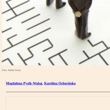
Foto: Adobe Stock
Magdalena Pyzik-Waląg
,
Karolina Ochocińska