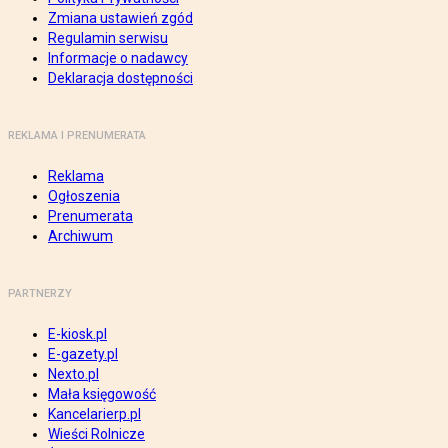
Zmiana ustawień zgód
Regulamin serwisu
Informacje o nadawcy
Deklaracja dostępności
REKLAMA I PRENUMERATA
Reklama
Ogłoszenia
Prenumerata
Archiwum
PARTNERZY
E-kiosk.pl
E-gazety.pl
Nexto.pl
Mała księgowość
Kancelarierp.pl
Wieści Rolnicze