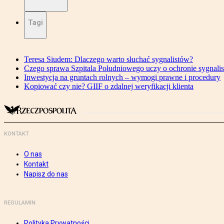
Tagi
Teresa Siudem: Dlaczego warto słuchać sygnalistów?
Czego sprawa Szpitala Południowego uczy o ochronie sygnali
Inwestycja na gruntach rolnych – wymogi prawne i procedury
Kopiować czy nie? GIIF o zdalnej weryfikacji klienta
KONTAKT
O nas
Kontakt
Napisz do nas
REGULAMIN
Polityka Prywatności