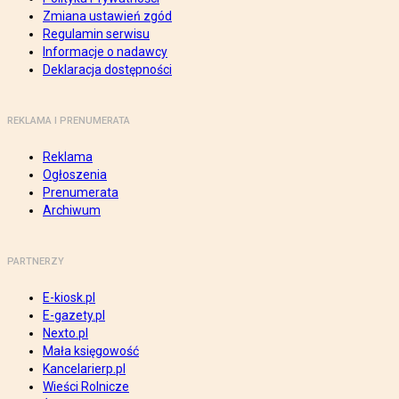
Zmiana ustawień zgód
Regulamin serwisu
Informacje o nadawcy
Deklaracja dostępności
REKLAMA I PRENUMERATA
Reklama
Ogłoszenia
Prenumerata
Archiwum
PARTNERZY
E-kiosk.pl
E-gazety.pl
Nexto.pl
Mała księgowość
Kancelarierp.pl
Wieści Rolnicze