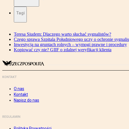
Tagi
Teresa Siudem: Dlaczego warto słuchać sygnalistów?
Czego sprawa Szpitala Południowego uczy o ochronie sygnali
Inwestycja na gruntach rolnych – wymogi prawne i procedury
Kopiować czy nie? GIIF o zdalnej weryfikacji klienta
KONTAKT
O nas
Kontakt
Napisz do nas
REGULAMIN
Polityka Prywatności