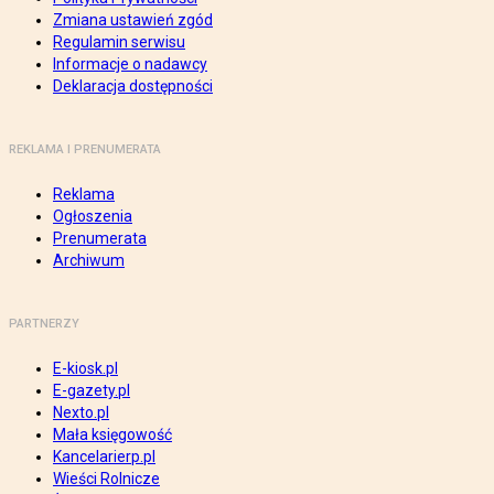
Zmiana ustawień zgód
Regulamin serwisu
Informacje o nadawcy
Deklaracja dostępności
REKLAMA I PRENUMERATA
Reklama
Ogłoszenia
Prenumerata
Archiwum
PARTNERZY
E-kiosk.pl
E-gazety.pl
Nexto.pl
Mała księgowość
Kancelarierp.pl
Wieści Rolnicze