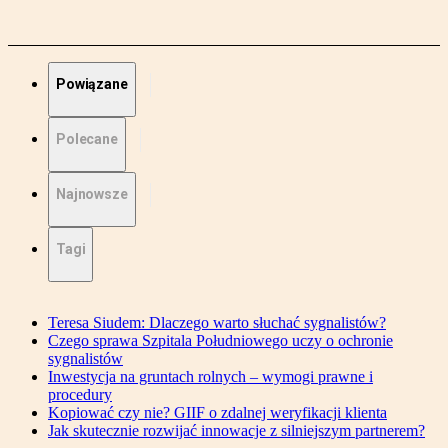
Powiązane
Polecane
Najnowsze
Tagi
Teresa Siudem: Dlaczego warto słuchać sygnalistów?
Czego sprawa Szpitala Południowego uczy o ochronie
sygnalistów
Inwestycja na gruntach rolnych – wymogi prawne i
procedury
Kopiować czy nie? GIIF o zdalnej weryfikacji klienta
Jak skutecznie rozwijać innowacje z silniejszym partnerem?