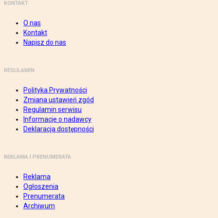
KONTAKT
O nas
Kontakt
Napisz do nas
REGULAMIN
Polityka Prywatności
Zmiana ustawień zgód
Regulamin serwisu
Informacje o nadawcy
Deklaracja dostępności
REKLAMA I PRENUMERATA
Reklama
Ogłoszenia
Prenumerata
Archiwum