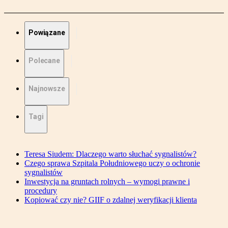
Powiązane
Polecane
Najnowsze
Tagi
Teresa Siudem: Dlaczego warto słuchać sygnalistów?
Czego sprawa Szpitala Południowego uczy o ochronie
sygnalistów
Inwestycja na gruntach rolnych – wymogi prawne i
procedury
Kopiować czy nie? GIIF o zdalnej weryfikacji klienta