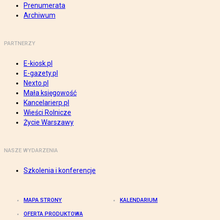
Prenumerata
Archiwum
PARTNERZY
E-kiosk.pl
E-gazety.pl
Nexto.pl
Mała księgowość
Kancelarierp.pl
Wieści Rolnicze
Życie Warszawy
NASZE WYDARZENIA
Szkolenia i konferencje
MAPA STRONY
KALENDARIUM
OFERTA PRODUKTOWA