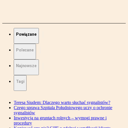
Powiązane
Polecane
Najnowsze
Tagi
Teresa Siudem: Dlaczego warto słuchać sygnalistów?
Czego sprawa Szpitala Południowego uczy o ochronie
sygnalistów
Inwestycja na gruntach rolnych – wymogi prawne i
procedury