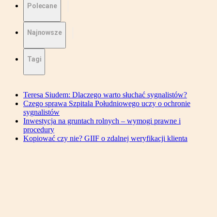
Polecane
Najnowsze
Tagi
Teresa Siudem: Dlaczego warto słuchać sygnalistów?
Czego sprawa Szpitala Południowego uczy o ochronie
sygnalistów
Inwestycja na gruntach rolnych – wymogi prawne i
procedury
Kopiować czy nie? GIIF o zdalnej weryfikacji klienta