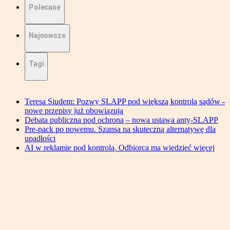
Polecane
Najnowsze
Tagi
Teresa Siudem: Pozwy SLAPP pod większą kontrolą sądów -
nowe przepisy już obowiązują
Debata publiczna pod ochroną – nowa ustawa anty-SLAPP
Pre-pack po nowemu. Szansa na skuteczną alternatywę dla
upadłości
AI w reklamie pod kontrolą. Odbiorca ma wiedzieć więcej