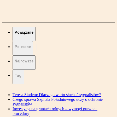
Powiązane
Polecane
Najnowsze
Tagi
Teresa Siudem: Dlaczego warto słuchać sygnalistów?
Czego sprawa Szpitala Południowego uczy o ochronie
sygnalistów
Inwestycja na gruntach rolnych – wymogi prawne i
procedury