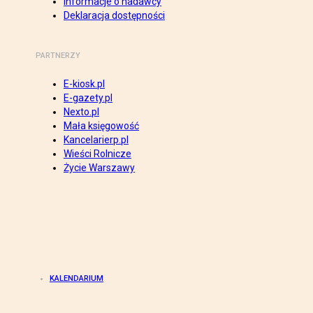
Informacje o nadawcy
Deklaracja dostępności
PARTNERZY
E-kiosk.pl
E-gazety.pl
Nexto.pl
Mała księgowość
Kancelarierp.pl
Wieści Rolnicze
Życie Warszawy
KALENDARIUM