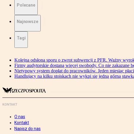
Polecane
Najnowsze
Tagi
Kolejna odsłona sporu o zwrot subwencji z PFR. Ważny wyrok
Firmy audytorskie dostaną więcej swobody. Co nie zakazane 
Nietypowy system dopłat do pracowników. Jeden miesiąc płaci
Handlujący na kilku stoiskach nie wykpi się jedną górną stawką
KONTAKT
O nas
Kontakt
Napisz do nas