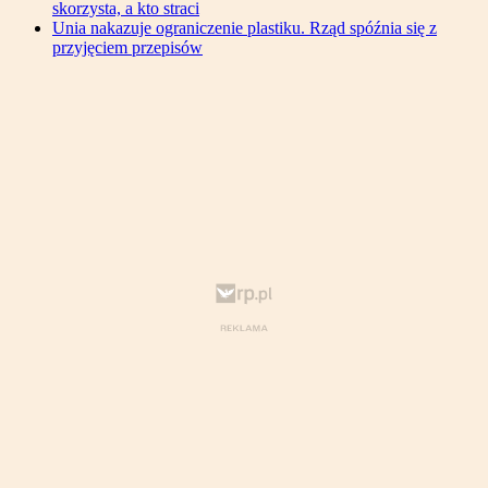
skorzysta, a kto straci
Unia nakazuje ograniczenie plastiku. Rząd spóźnia się z
przyjęciem przepisów