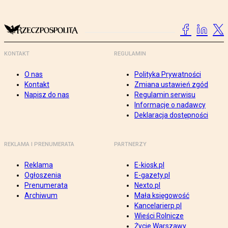
KONTAKT
REGULAMIN
O nas
Polityka Prywatności
Kontakt
Zmiana ustawień zgód
Napisz do nas
Regulamin serwisu
Informacje o nadawcy
Deklaracja dostępności
REKLAMA I PRENUMERATA
PARTNERZY
Reklama
E-kiosk.pl
Ogłoszenia
E-gazety.pl
Prenumerata
Nexto.pl
Archiwum
Mała księgowość
Kancelarierp.pl
Wieści Rolnicze
Życie Warszawy