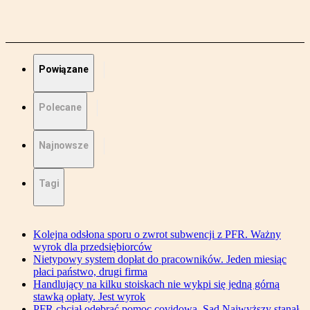
Powiązane
Polecane
Najnowsze
Tagi
Kolejna odsłona sporu o zwrot subwencji z PFR. Ważny
wyrok dla przedsiębiorców
Nietypowy system dopłat do pracowników. Jeden miesiąc
płaci państwo, drugi firma
Handlujący na kilku stoiskach nie wykpi się jedną górną
stawką opłaty. Jest wyrok
PFR chciał odebrać pomoc covidową. Sąd Najwyższy stanął