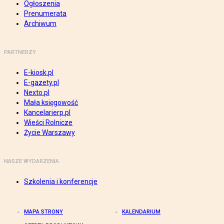
Ogłoszenia
Prenumerata
Archiwum
PARTNERZY
E-kiosk.pl
E-gazety.pl
Nexto.pl
Mała księgowość
Kancelarierp.pl
Wieści Rolnicze
Życie Warszawy
NASZE WYDARZENIA
Szkolenia i konferencje
MAPA STRONY
KALENDARIUM