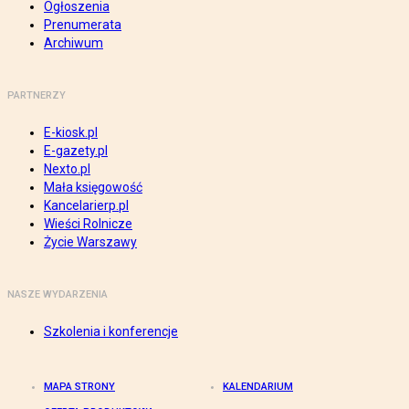
Ogłoszenia
Prenumerata
Archiwum
PARTNERZY
E-kiosk.pl
E-gazety.pl
Nexto.pl
Mała księgowość
Kancelarierp.pl
Wieści Rolnicze
Życie Warszawy
NASZE WYDARZENIA
Szkolenia i konferencje
MAPA STRONY
KALENDARIUM