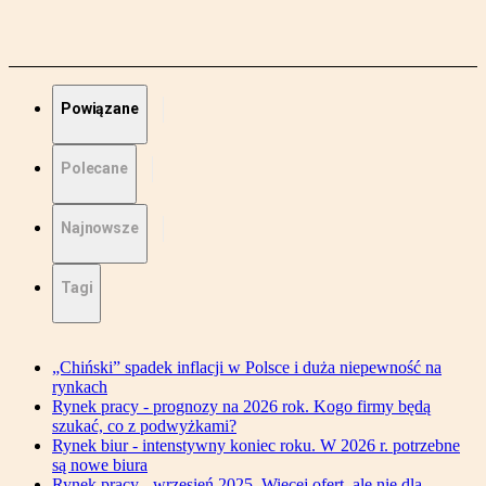
Powiązane
Polecane
Najnowsze
Tagi
„Chiński” spadek inflacji w Polsce i duża niepewność na
rynkach
Rynek pracy - prognozy na 2026 rok. Kogo firmy będą
szukać, co z podwyżkami?
Rynek biur - intenstywny koniec roku. W 2026 r. potrzebne
są nowe biura
Rynek pracy - wrzesień 2025. Więcej ofert, ale nie dla