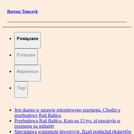
Bartosz Tomczyk
Powiązane
Polecane
Najnowsze
Tagi
Jest skarga w sprawie rekordowego przetargu. Chodzi o
przebudowę Rail Baltica
Przebudowa Rail Baltica. Kara na 15 tys. zł zaważyła w
przetargu na miliardy
Specustawa wspomoże inwestycje. Rząd posłuchał ekspertów