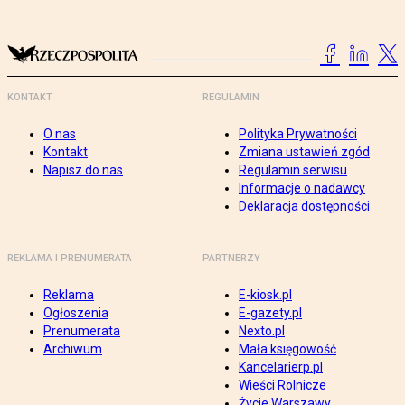
KONTAKT
REGULAMIN
O nas
Polityka Prywatności
Kontakt
Zmiana ustawień zgód
Napisz do nas
Regulamin serwisu
Informacje o nadawcy
Deklaracja dostępności
REKLAMA I PRENUMERATA
PARTNERZY
Reklama
E-kiosk.pl
Ogłoszenia
E-gazety.pl
Prenumerata
Nexto.pl
Archiwum
Mała księgowość
Kancelarierp.pl
Wieści Rolnicze
Życie Warszawy