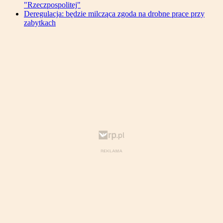
"Rzeczpospolitej"
Deregulacja: będzie milcząca zgoda na drobne prace przy
zabytkach