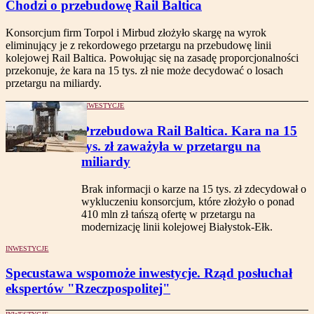
Chodzi o przebudowę Rail Baltica
Konsorcjum firm Torpol i Mirbud złożyło skargę na wyrok
eliminujący je z rekordowego przetargu na przebudowę linii
kolejowej Rail Baltica. Powołując się na zasadę proporcjonalności
przekonuje, że kara na 15 tys. zł nie może decydować o losach
przetargu na miliardy.
INWESTYCJE
Przebudowa Rail Baltica. Kara na 15
tys. zł zaważyła w przetargu na
miliardy
Brak informacji o karze na 15 tys. zł zdecydował o
wykluczeniu konsorcjum, które złożyło o ponad
410 mln zł tańszą ofertę w przetargu na
modernizację linii kolejowej Białystok-Ełk.
INWESTYCJE
Specustawa wspomoże inwestycje. Rząd posłuchał
ekspertów "Rzeczpospolitej"