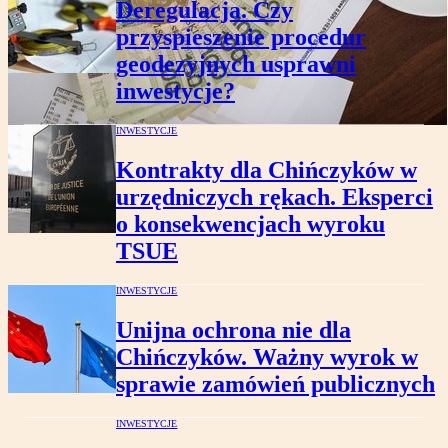
Deregulacja. Czy
przyspieszenie procedur
geodezyjnych usprawni
inwestycje?
INWESTYCJE
Kontrakty dla Chińczyków w
urzędniczych rękach. Eksperci
o konsekwencjach wyroku
TSUE
INWESTYCJE
Unijna ochrona nie dla
Chińczyków. Ważny wyrok w
sprawie zamówień publicznych
INWESTYCJE