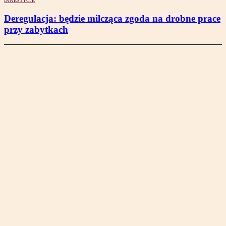
INWESTYCJE
Deregulacja: będzie milcząca zgoda na drobne prace
przy zabytkach