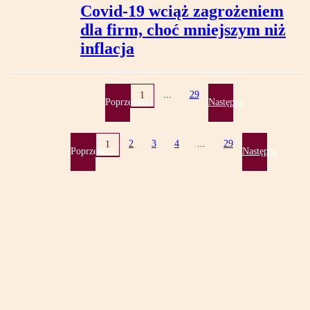
Covid-19 wciąż zagrożeniem
dla firm, choć mniejszym niż
inflacja
...
29
1
Poprzednia
Następna
2
3
4
...
29
1
Poprzednia
Następna