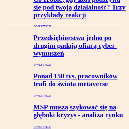
się pod twoją działalność? Trzy
przykłady reakcji
INWESTYCJE
Przedsiębiorstwa jedno po
drugim padają ofiarą cyber-
wymuszeń
INWESTYCJE
Ponad 150 tys. pracowników
trafi do świata metaverse
INWESTYCJE
MŚP muszą szykować się na
głęboki kryzys - analiza rynku
INWESTYCJE