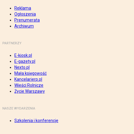
Reklama
Ogłoszenia
Prenumerata
Archiwum
PARTNERZY
E-kiosk.pl
E-gazety.pl
Nexto.pl
Mała księgowość
Kancelarierp.pl
Wieści Rolnicze
Życie Warszawy
NASZE WYDARZENIA
Szkolenia i konferencje