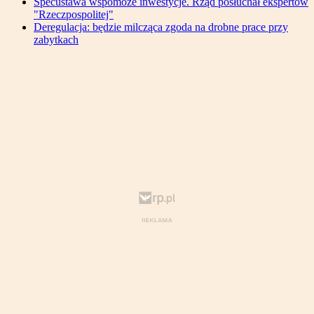
Specustawa wspomoże inwestycje. Rząd posłuchał ekspertów
"Rzeczpospolitej"
Deregulacja: będzie milcząca zgoda na drobne prace przy
zabytkach