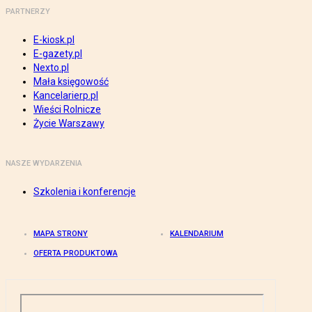
PARTNERZY
E-kiosk.pl
E-gazety.pl
Nexto.pl
Mała księgowość
Kancelarierp.pl
Wieści Rolnicze
Życie Warszawy
NASZE WYDARZENIA
Szkolenia i konferencje
MAPA STRONY
KALENDARIUM
OFERTA PRODUKTOWA