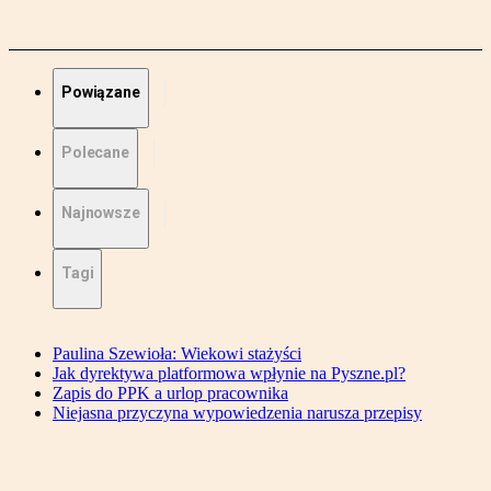
Powiązane
Polecane
Najnowsze
Tagi
Paulina Szewioła: Wiekowi stażyści
Jak dyrektywa platformowa wpłynie na Pyszne.pl?
Zapis do PPK a urlop pracownika
Niejasna przyczyna wypowiedzenia narusza przepisy