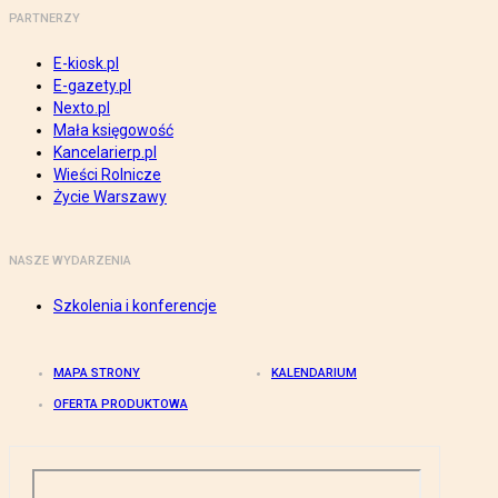
PARTNERZY
E-kiosk.pl
E-gazety.pl
Nexto.pl
Mała księgowość
Kancelarierp.pl
Wieści Rolnicze
Życie Warszawy
NASZE WYDARZENIA
Szkolenia i konferencje
MAPA STRONY
KALENDARIUM
OFERTA PRODUKTOWA