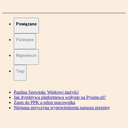
Powiązane
Polecane
Najnowsze
Tagi
Paulina Szewioła: Wiekowi stażyści
Jak dyrektywa platformowa wpłynie na Pyszne.pl?
Zapis do PPK a urlop pracownika
Niejasna przyczyna wypowiedzenia narusza przepisy