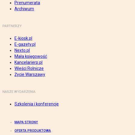
Prenumerata
Archiwum
PARTNERZY
E-kiosk.pl
E-gazety.pl
Nexto.pl
Mała księgowość
Kancelarierp.pl
Wieści Rolnicze
Życie Warszawy
NASZE WYDARZENIA
Szkolenia i konferencje
MAPA STRONY
OFERTA PRODUKTOWA