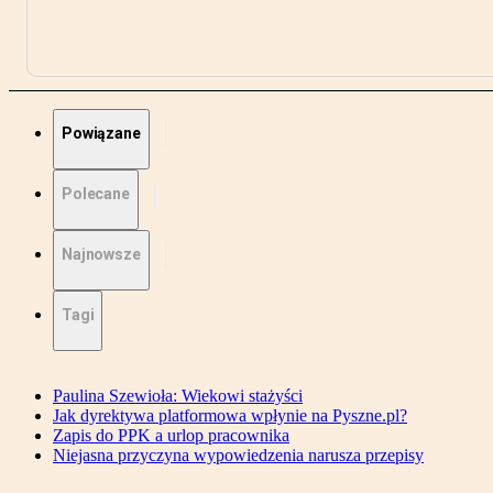
Powiązane
Polecane
Najnowsze
Tagi
Paulina Szewioła: Wiekowi stażyści
Jak dyrektywa platformowa wpłynie na Pyszne.pl?
Zapis do PPK a urlop pracownika
Niejasna przyczyna wypowiedzenia narusza przepisy