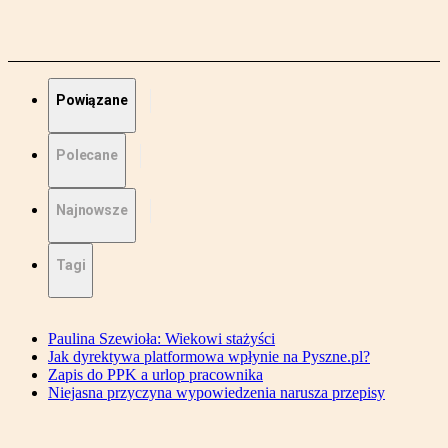
Powiązane
Polecane
Najnowsze
Tagi
Paulina Szewioła: Wiekowi stażyści
Jak dyrektywa platformowa wpłynie na Pyszne.pl?
Zapis do PPK a urlop pracownika
Niejasna przyczyna wypowiedzenia narusza przepisy