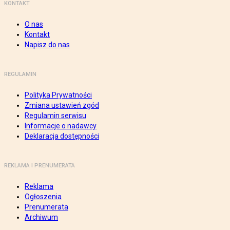
KONTAKT
O nas
Kontakt
Napisz do nas
REGULAMIN
Polityka Prywatności
Zmiana ustawień zgód
Regulamin serwisu
Informacje o nadawcy
Deklaracja dostępności
REKLAMA I PRENUMERATA
Reklama
Ogłoszenia
Prenumerata
Archiwum