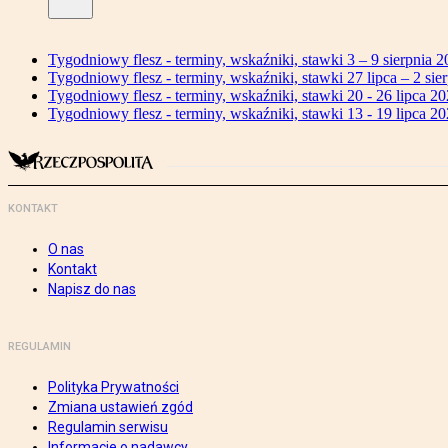
Tygodniowy flesz - terminy, wskaźniki, stawki 3 – 9 sierpnia 2
Tygodniowy flesz - terminy, wskaźniki, stawki 27 lipca – 2 sier
Tygodniowy flesz - terminy, wskaźniki, stawki 20 - 26 lipca 20
Tygodniowy flesz - terminy, wskaźniki, stawki 13 - 19 lipca 20
KONTAKT
O nas
Kontakt
Napisz do nas
REGULAMIN
Polityka Prywatności
Zmiana ustawień zgód
Regulamin serwisu
Informacje o nadawcy