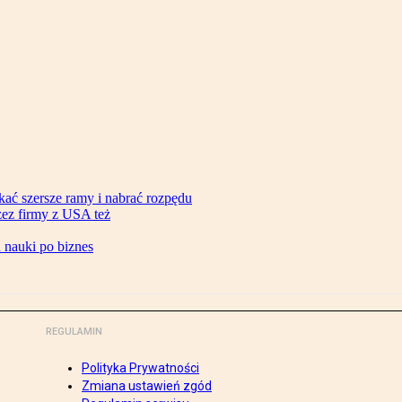
ać szersze ramy i nabrać rozpędu
zez firmy z USA też
d nauki po biznes
REGULAMIN
Polityka Prywatności
Zmiana ustawień zgód