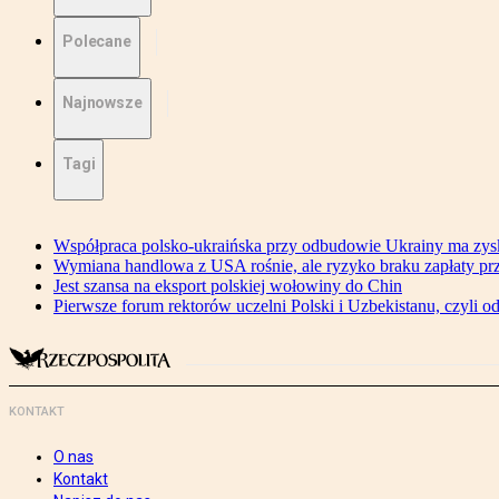
Polecane
Najnowsze
Tagi
Współpraca polsko-ukraińska przy odbudowie Ukrainy ma zysk
Wymiana handlowa z USA rośnie, ale ryzyko braku zapłaty pr
Jest szansa na eksport polskiej wołowiny do Chin
Pierwsze forum rektorów uczelni Polski i Uzbekistanu, czyli o
KONTAKT
O nas
Kontakt