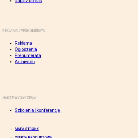
Napisz do nas
REKLAMA I PRENUMERATA
Reklama
Ogłoszenia
Prenumerata
Archiwum
NASZE WYDARZENIA
Szkolenia i konferencje
MAPA STRONY
OFERTA PRODUKTOWA