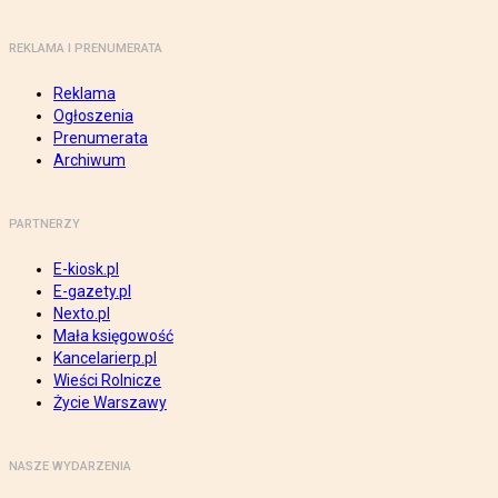
REKLAMA I PRENUMERATA
Reklama
Ogłoszenia
Prenumerata
Archiwum
PARTNERZY
E-kiosk.pl
E-gazety.pl
Nexto.pl
Mała księgowość
Kancelarierp.pl
Wieści Rolnicze
Życie Warszawy
NASZE WYDARZENIA