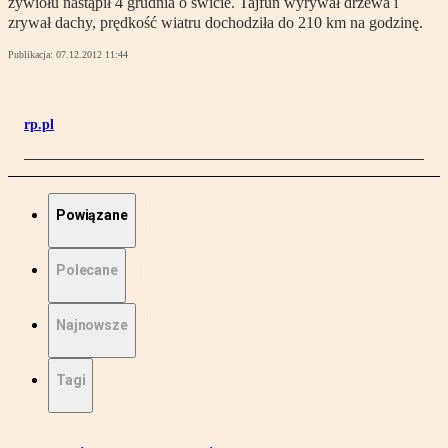
żywiołu nastąpił 4 grudnia o świcie. Tajfun wyrywał drzewa i
zrywał dachy, prędkość wiatru dochodziła do 210 km na godzinę.
Publikacja:
07.12.2012 11:44
rp.pl
Powiązane
Polecane
Najnowsze
Tagi