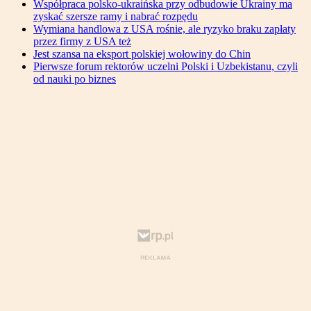
Współpraca polsko-ukraińska przy odbudowie Ukrainy ma
zyskać szersze ramy i nabrać rozpędu
Wymiana handlowa z USA rośnie, ale ryzyko braku zapłaty
przez firmy z USA też
Jest szansa na eksport polskiej wołowiny do Chin
Pierwsze forum rektorów uczelni Polski i Uzbekistanu, czyli
od nauki po biznes