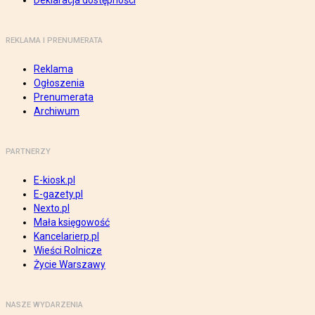
Deklaracja dostępności
REKLAMA I PRENUMERATA
Reklama
Ogłoszenia
Prenumerata
Archiwum
PARTNERZY
E-kiosk.pl
E-gazety.pl
Nexto.pl
Mała księgowość
Kancelarierp.pl
Wieści Rolnicze
Życie Warszawy
NASZE WYDARZENIA