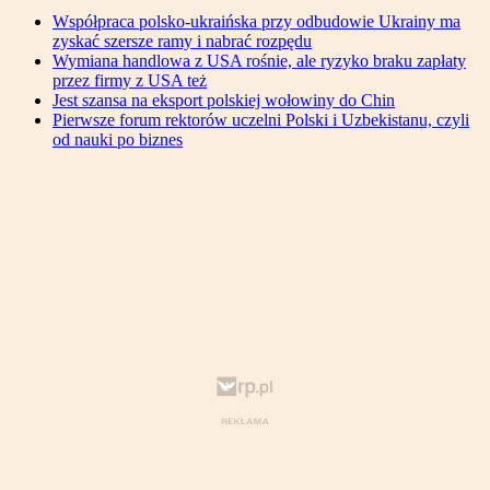
Współpraca polsko-ukraińska przy odbudowie Ukrainy ma
zyskać szersze ramy i nabrać rozpędu
Wymiana handlowa z USA rośnie, ale ryzyko braku zapłaty
przez firmy z USA też
Jest szansa na eksport polskiej wołowiny do Chin
Pierwsze forum rektorów uczelni Polski i Uzbekistanu, czyli
od nauki po biznes