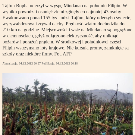
Tajfun Bopha uderzył w wyspę Mindanao na południu Filipin. W
wyniku powodzi i osunięć ziemi zginęły co najmniej 43 osoby.
Ewakuowano ponad 155 tys. ludzi. Tajfun, który uderzył o świecie,
wyrywał drzewa i zrywał dachy. Prędkość wiatru dochodziła do
210 km na godzinę. Miejscowości i wsie na Mindanao są pogrążone
w ciemnościach, gdyż odłączono elektryczność, aby uniknąć
pożarów i porażeń prądem. W środkowej i południowej części
Filipin wstrzymano loty krajowe. Nie kursują promy, zamknięte są
szkoły oraz niektóre firmy. Fot. AFP
Aktualizacja:
04.12.2012 20:27
Publikacja:
04.12.2012 20:18