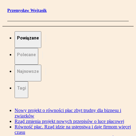
Przemysław Wojtasik
Powiązane
Polecane
Najnowsze
Tagi
Nowy projekt o równości płac zbyt trudny dla biznesu i
związków
Rząd zmienia projekt nowych przepisów o luce płacowej
Równość płac. Rząd idzie na ustępstwa i daje firmom więcej
czasu