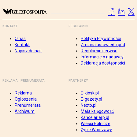
KONTAKT
REGULAMIN
O nas
Polityka Prywatności
Kontakt
Zmiana ustawień zgód
Napisz do nas
Regulamin serwisu
Informacje o nadawcy
Deklaracja dostępności
REKLAMA I PRENUMERATA
PARTNERZY
Reklama
E-kiosk.pl
Ogłoszenia
E-gazety.pl
Prenumerata
Nexto.pl
Archiwum
Mała księgowość
Kancelarierp.pl
Wieści Rolnicze
Życie Warszawy