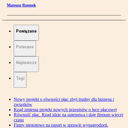
Mateusz Rzemek
Powiązane
Polecane
Najnowsze
Tagi
Nowy projekt o równości płac zbyt trudny dla biznesu i
związków
Rząd zmienia projekt nowych przepisów o luce płacowej
Równość płac. Rząd idzie na ustępstwa i daje firmom więcej
czasu
Firmy niegotowe na raport w sprawie wynagrodzeń.