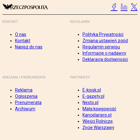
KONTAKT
REGULAMIN
O nas
Polityka Prywatności
Kontakt
Zmiana ustawień zgód
Napisz do nas
Regulamin serwisu
Informacje o nadawcy
Deklaracja dostępności
REKLAMA I PRENUMERATA
PARTNERZY
Reklama
E-kiosk.pl
Ogłoszenia
E-gazety.pl
Prenumerata
Nexto.pl
Archiwum
Mała księgowość
Kancelarierp.pl
Wieści Rolnicze
Życie Warszawy