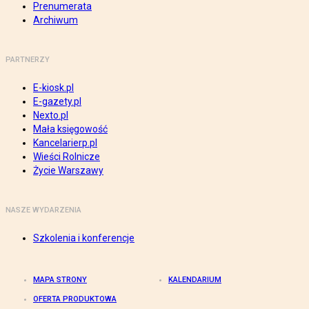
Prenumerata
Archiwum
PARTNERZY
E-kiosk.pl
E-gazety.pl
Nexto.pl
Mała księgowość
Kancelarierp.pl
Wieści Rolnicze
Życie Warszawy
NASZE WYDARZENIA
Szkolenia i konferencje
MAPA STRONY
KALENDARIUM
OFERTA PRODUKTOWA