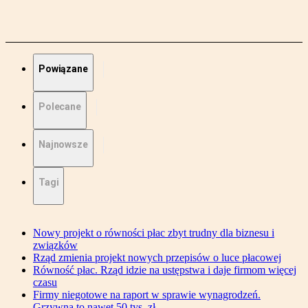
Powiązane
Polecane
Najnowsze
Tagi
Nowy projekt o równości płac zbyt trudny dla biznesu i
związków
Rząd zmienia projekt nowych przepisów o luce płacowej
Równość płac. Rząd idzie na ustępstwa i daje firmom więcej
czasu
Firmy niegotowe na raport w sprawie wynagrodzeń.
Grzywna to nawet 50 tys. zł