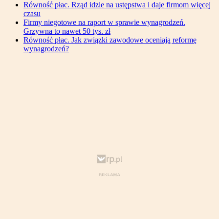
Równość płac. Rząd idzie na ustępstwa i daje firmom więcej
czasu
Firmy niegotowe na raport w sprawie wynagrodzeń.
Grzywna to nawet 50 tys. zł
Równość płac. Jak związki zawodowe oceniają reformę
wynagrodzeń?