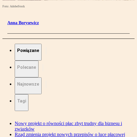
Foto: AdobeStock
Anna Borysewicz
Powiązane
Polecane
Najnowsze
Tagi
Nowy projekt o równości płac zbyt trudny dla biznesu i
związków
Rząd zmienia projekt nowych przepisów o luce płacowej