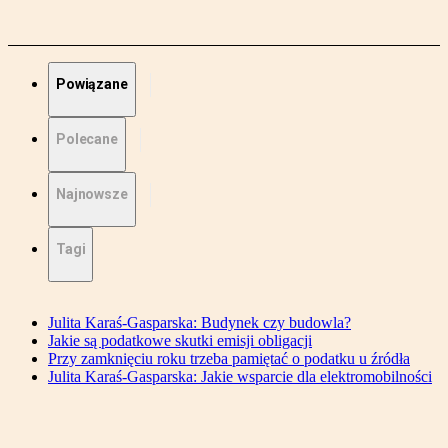
Powiązane
Polecane
Najnowsze
Tagi
Julita Karaś-Gasparska: Budynek czy budowla?
Jakie są podatkowe skutki emisji obligacji
Przy zamknięciu roku trzeba pamiętać o podatku u źródła
Julita Karaś-Gasparska: Jakie wsparcie dla elektromobilności