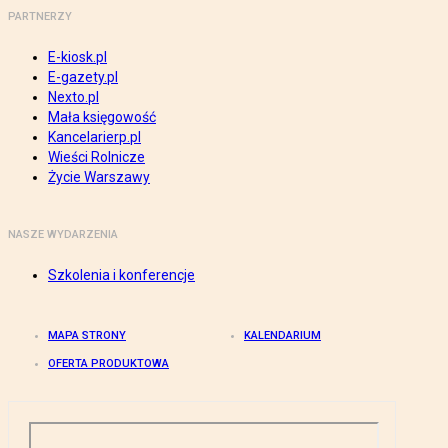
PARTNERZY
E-kiosk.pl
E-gazety.pl
Nexto.pl
Mała księgowość
Kancelarierp.pl
Wieści Rolnicze
Życie Warszawy
NASZE WYDARZENIA
Szkolenia i konferencje
MAPA STRONY
KALENDARIUM
OFERTA PRODUKTOWA